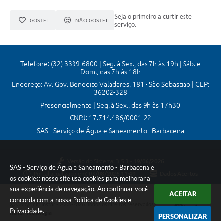
Seja o primeiro a curtir este
GOSTEI
NÃO GOSTEI
serviço.
Telefone: (32) 3339-6800 | Seg. à Sex., das 7h às 19h | Sáb. e
Dom., das 7h às 18h
Endereço: Av. Gov. Benedito Valadares, 181 - São Sebastiao | CEP:
36202-328
Presencialmente | Seg. à Sex., das 9h às 17h30
CNPJ: 17.714.486/0001-22
SAS - Serviço de Água e Saneamento - Barbacena
Versão do Sistema:
3.5.3 - 19/06/2026
SAS - Serviço de Água e Saneamento - Barbacena e
Portal atualizado em:
03/08/2026 11:49
Dados Abertos
os cookies: nosso site usa cookies para melhorar a
sua experiência de navegação. Ao continuar você
ACEITAR
concorda com a nossa
Política de Cookies
e
Copyright Instar - 2006-2026. Todos os direitos reservados -
Privacidade
.
Instar Tecnologia
PERSONALIZAR