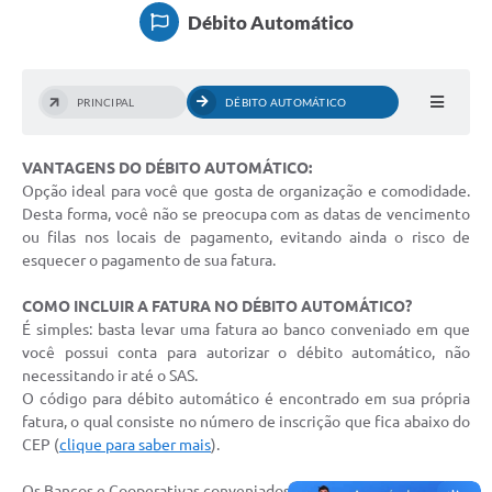
Débito Automático
Serviços
Consulta Pública
PRINCIPAL
DÉBITO AUTOMÁTICO
Obras Públicas
VANTAGENS DO DÉBITO AUTOMÁTICO:
Transparência
Opção ideal para você que gosta de organização e comodidade.
Legislação
Desta forma, você não se preocupa com as datas de vencimento
ou filas nos locais de pagamento, evitando ainda o risco de
Plano Municipal de Saneamento Básico
esquecer o pagamento de sua fatura.
Intranet
COMO INCLUIR A FATURA NO DÉBITO AUTOMÁTICO?
É simples: basta levar uma fatura ao banco conveniado em que
Publicidade de Processos
você possui conta para autorizar o débito automático, não
necessitando ir até o SAS.
Canais de Contato
O código para débito automático é encontrado em sua própria
fatura, o qual consiste no número de inscrição que fica abaixo do
Teleatendimento
CEP (
clique para saber mais
).
Concursos e Processos Seletivos
Os Bancos e Cooperativas conveniados são: