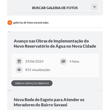
BUSCAR GALERIA DE FOTOS
Serviços
Consulta Pública
galerias de fotos encontradas
9
Obras Públicas
Transparência
Avanço nas Obras de Implementação do
Novo Reservatório de Água no Nova Cidade
Legislação
Plano Municipal de Saneamento Básico
29/06/2024
4 fotos
Intranet
833 visualizações
Publicidade de Processos
OBRAS E SERVIÇOS URBANOS
Canais de Contato
Teleatendimento
Nova Rede de Esgoto para Atender os
Moradores do Bairro Savassi
Concursos e Processos Seletivos