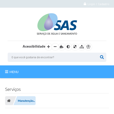
Login / Cadastro
Acessibilidade
MENU
Institucional
Serviços
Atuação
Manutenção...
Autoatendimento
Agência Virtual