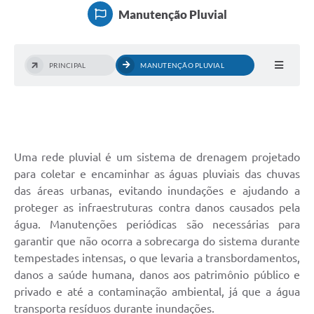
Manutenção Pluvial
Serviços
Consulta Pública
PRINCIPAL
MANUTENÇÃO PLUVIAL
Obras Públicas
Transparência
Legislação
Uma rede pluvial é um sistema de drenagem projetado
Plano Municipal de Saneamento Básico
para coletar e encaminhar as águas pluviais das chuvas
das áreas urbanas, evitando inundações e ajudando a
Intranet
proteger as infraestruturas contra danos causados pela
Publicidade de Processos
água. Manutenções periódicas são necessárias para
garantir que não ocorra a sobrecarga do sistema durante
Canais de Contato
tempestades intensas, o que levaria a transbordamentos,
danos a saúde humana, danos aos patrimônio público e
Teleatendimento
privado e até a contaminação ambiental, já que a água
Concursos e Processos Seletivos
transporta resíduos durante inundações.