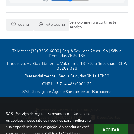
Seja o primeiro a curtir este
GOSTEI
NÃO GOSTEI
serviço.
Telefone: (32) 3339-6800 | Seg. à Sex., das 7h às 19h | Sáb. e
Dom., das 7h às 18h
Endereço: Av. Gov. Benedito Valadares, 181 - São Sebastiao | CEP:
36202-328
Presencialmente | Seg. à Sex., das 9h às 17h30
CNPJ: 17.714.486/0001-22
SAS - Serviço de Água e Saneamento - Barbacena
Versão do Sistema:
3.5.3 - 19/06/2026
SAS - Serviço de Água e Saneamento - Barbacena e
Portal atualizado em:
03/08/2026 11:49
Dados Abertos
os cookies: nosso site usa cookies para melhorar a
sua experiência de navegação. Ao continuar você
ACEITAR
concorda com a nossa
Política de Cookies
e