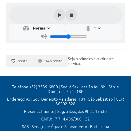
Mídias
Seja o primeiro a curtir este
GOSTEI
NÃO GOSTEI
serviço.
Telefone: (32) 3339-6800 | Seg. à Sex., das 7h às 19h | Sáb. e
Dom., das 7h às 18h
Endereço: Av. Gov. Benedito Valadares, 181 - São Sebastiao | CEP:
36202-328
Presencialmente | Seg. à Sex., das 9h às 17h30
CNPJ: 17.714.486/0001-22
SAS - Serviço de Água e Saneamento - Barbacena