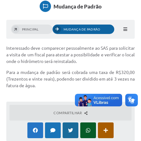
Mudança de Padrão
Serviços
Consulta Pública
PRINCIPAL
MUDANÇA DE PADRÃO
Obras Públicas
Interessado deve comparecer pessoalmente ao SAS para solicitar
Transparência
a visita de um fiscal para atestar a possibilidade e verificar o local
Legislação
onde o hidrômetro será reinstalado.
Para a mudança de padrão será cobrada uma taxa de R$320,00
Plano Municipal de Saneamento Básico
(Trezentos e vinte reais), podendo ser dividido em até 3 vezes na
fatura de água.
Intranet
Publicidade de Processos
Canais de Contato
COMPARTILHAR
Teleatendimento
Concursos e Processos Seletivos