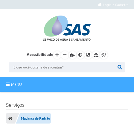
Login / Cadastro
Acessibilidade
MENU
Institucional
Serviços
Atuação
Mudança de Padrão
Autoatendimento
Agência Virtual