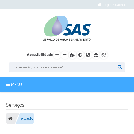
Login / Cadastro
Acessibilidade
MENU
Institucional
Serviços
Atuação
Atuação
Autoatendimento
Agência Virtual