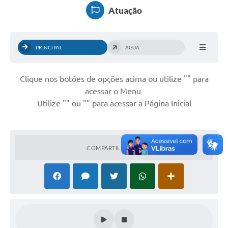
Atuação
Serviços
Consulta Pública
PRINCIPAL
ÁGUA
Obras Públicas
Clique nos botões de opções acima ou utilize "
" para
Transparência
acessar o Menu
Legislação
Utilize "
" ou "
" para acessar a Página Inicial
Plano Municipal de Saneamento Básico
Intranet
COMPARTILHAR
Publicidade de Processos
Canais de Contato
Teleatendimento
Concursos e Processos Seletivos