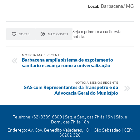
Barbacena/ MG
Local:
Seja o primeiro a curtir esta
GOSTEI
NÃO GOSTEI
notícia.
NOTÍCIA MAIS RECENTE
Barbacena amplia sistema de esgotamento
sanitário e avança rumo à universalização
NOTÍCIA MENOS RECENTE
SAS com Representantes da Transpetro e da
Advocacia Geral do Município
Telefone: (32) 3339-6800 | Seg. à Sex., das 7h às 19h | Sáb. e
Dom., das 7h às 18h
Endereço: Av. Gov. Benedito Valadares, 181 - São Sebastiao | CEP:
36202-328