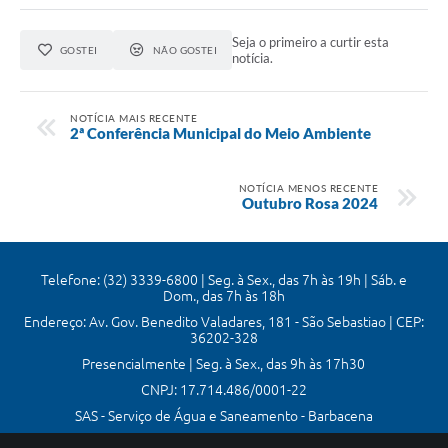
Seja o primeiro a curtir esta
GOSTEI
NÃO GOSTEI
notícia.
NOTÍCIA MAIS RECENTE
2ª Conferência Municipal do Meio Ambiente
NOTÍCIA MENOS RECENTE
Outubro Rosa 2024
Telefone: (32) 3339-6800 | Seg. à Sex., das 7h às 19h | Sáb. e
Dom., das 7h às 18h
Endereço: Av. Gov. Benedito Valadares, 181 - São Sebastiao | CEP:
36202-328
Presencialmente | Seg. à Sex., das 9h às 17h30
CNPJ: 17.714.486/0001-22
SAS - Serviço de Água e Saneamento - Barbacena