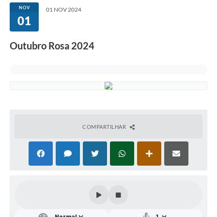
NOV
01 NOV 2024
01
Serviços
Consulta Pública
Outubro Rosa 2024
Obras Públicas
Transparência
Legislação
Plano Municipal de Saneamento Básico
COMPARTILHAR
Intranet
Publicidade de Processos
Canais de Contato
Teleatendimento
Concursos e Processos Seletivos