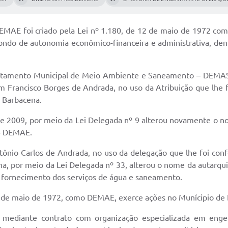
AE foi criado pela Lei nº 1.180, de 12 de maio de 1972 como
ondo de autonomia econômico-financeira e administrativa, dentr
amento Municipal de Meio Ambiente e Saneamento – DEMASA,
m Francisco Borges de Andrada, no uso da Atribuição que lhe fo
 Barbacena.
 de 2009, por meio da Lei Delegada nº 9 alterou novamente o 
– DEMAE.
ônio Carlos de Andrada, no uso da delegação que lhe foi confe
ena, por meio da Lei Delegada nº 33, alterou o nome da au
de fornecimento dos serviços de água e saneamento.
12 de maio de 1972, como DEMAE, exerce ações no Munícipio de
u mediante contrato com organização especializada em engenha