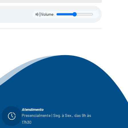
Volume
Atendimento
Presencialmente | Seg. à Sex., das 9h às
17h30