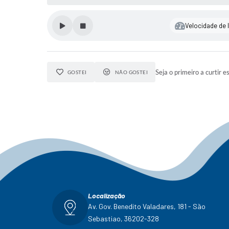
Velocidade de l
Seja o primeiro a curtir e
GOSTEI
NÃO GOSTEI
Localização
Av. Gov. Benedito Valadares, 181 - São
Sebastiao, 36202-328