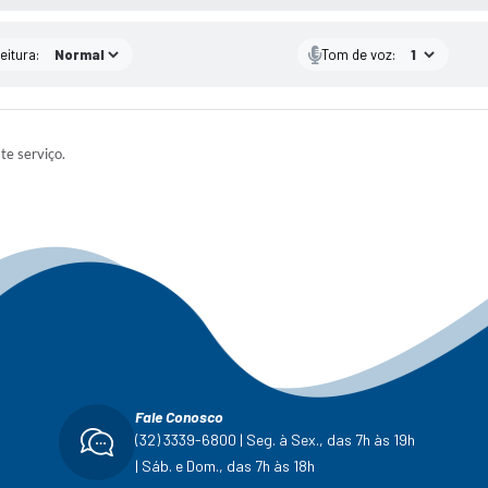
eitura:
Tom de voz:
ste serviço.
Fale Conosco
(32) 3339-6800 | Seg. à Sex., das 7h às 19h
| Sáb. e Dom., das 7h às 18h