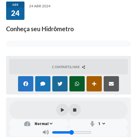
ABR
24 ABR 2024
24
Serviços
Consulta Pública
Conheça seu Hidrômetro
Obras Públicas
Transparência
Legislação
COMPARTILHAR
Plano Municipal de Saneamento Básico
Intranet
Publicidade de Processos
Canais de Contato
Teleatendimento
Concursos e Processos Seletivos