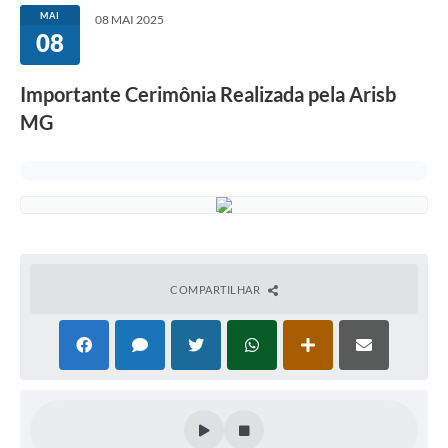
MAI
08 MAI 2025
08
Serviços
Consulta Pública
Importante Cerimônia Realizada pela Arisb
Obras Públicas
MG
Transparência
Legislação
Plano Municipal de Saneamento Básico
Intranet
COMPARTILHAR
Publicidade de Processos
Canais de Contato
Teleatendimento
Concursos e Processos Seletivos