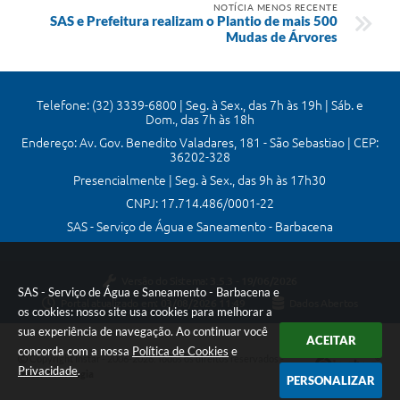
NOTÍCIA MENOS RECENTE
SAS e Prefeitura realizam o Plantio de mais 500
Mudas de Árvores
Telefone: (32) 3339-6800 | Seg. à Sex., das 7h às 19h | Sáb. e
Dom., das 7h às 18h
Endereço: Av. Gov. Benedito Valadares, 181 - São Sebastiao | CEP:
36202-328
Presencialmente | Seg. à Sex., das 9h às 17h30
CNPJ: 17.714.486/0001-22
SAS - Serviço de Água e Saneamento - Barbacena
Versão do Sistema:
3.5.3 - 19/06/2026
SAS - Serviço de Água e Saneamento - Barbacena e
Portal atualizado em:
03/08/2026 11:49
Dados Abertos
os cookies: nosso site usa cookies para melhorar a
sua experiência de navegação. Ao continuar você
ACEITAR
concorda com a nossa
Política de Cookies
e
Copyright Instar - 2006-2026. Todos os direitos reservados -
Privacidade
.
Instar Tecnologia
PERSONALIZAR