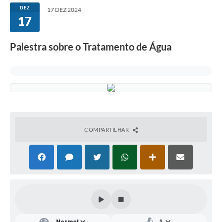
DEZ
17 DEZ 2024
17
Serviços
Consulta Pública
Palestra sobre o Tratamento de Água
Obras Públicas
Transparência
Legislação
Plano Municipal de Saneamento Básico
COMPARTILHAR
Intranet
Publicidade de Processos
Canais de Contato
Teleatendimento
Concursos e Processos Seletivos