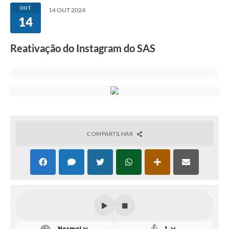
OUT
14 OUT 2024
14
Serviços
Consulta Pública
Reativação do Instagram do SAS
Obras Públicas
Transparência
Legislação
Plano Municipal de Saneamento Básico
COMPARTILHAR
Intranet
Publicidade de Processos
Canais de Contato
Teleatendimento
Concursos e Processos Seletivos