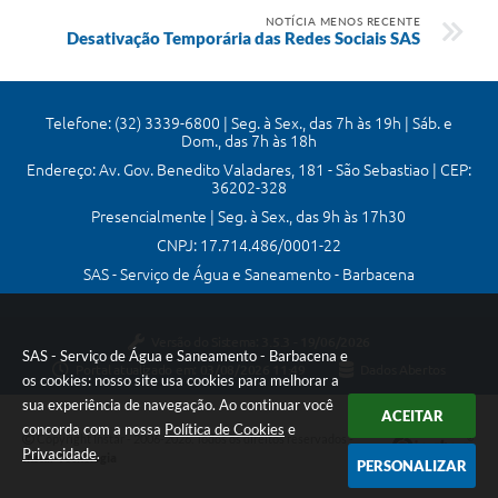
NOTÍCIA MENOS RECENTE
Desativação Temporária das Redes Sociais SAS
Telefone: (32) 3339-6800 | Seg. à Sex., das 7h às 19h | Sáb. e
Dom., das 7h às 18h
Endereço: Av. Gov. Benedito Valadares, 181 - São Sebastiao | CEP:
36202-328
Presencialmente | Seg. à Sex., das 9h às 17h30
CNPJ: 17.714.486/0001-22
SAS - Serviço de Água e Saneamento - Barbacena
Versão do Sistema:
3.5.3 - 19/06/2026
SAS - Serviço de Água e Saneamento - Barbacena e
Portal atualizado em:
03/08/2026 11:49
Dados Abertos
os cookies: nosso site usa cookies para melhorar a
sua experiência de navegação. Ao continuar você
ACEITAR
concorda com a nossa
Política de Cookies
e
Copyright Instar - 2006-2026. Todos os direitos reservados -
Privacidade
.
Instar Tecnologia
PERSONALIZAR