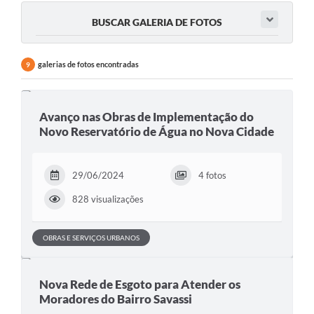
BUSCAR GALERIA DE FOTOS
Serviços
Consulta Pública
galerias de fotos encontradas
9
Obras Públicas
Transparência
Avanço nas Obras de Implementação do
Novo Reservatório de Água no Nova Cidade
Legislação
Plano Municipal de Saneamento Básico
29/06/2024
4 fotos
Intranet
828 visualizações
Publicidade de Processos
OBRAS E SERVIÇOS URBANOS
Canais de Contato
Teleatendimento
Nova Rede de Esgoto para Atender os
Moradores do Bairro Savassi
Concursos e Processos Seletivos