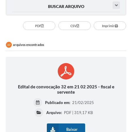
BUSCAR ARQUIVO
Serviços
Consulta Pública
PDF
CSV
Imprimir
Obras Públicas
arquivos encontrados
37
Transparência
Legislação
Plano Municipal de Saneamento Básico
Intranet
Edital de convocação 32 em 21 02 2025 - fiscal e
servente
Publicidade de Processos
Publicado em:
21/02/2025
Canais de Contato
Arquivo:
PDF | 319,17 KB
Teleatendimento
Concursos e Processos Seletivos
Baixar