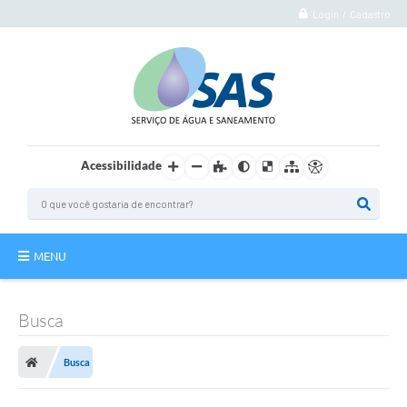
Login / Cadastro
Acessibilidade
MENU
Institucional
Busca
Atuação
Busca
Autoatendimento
Agência Virtual