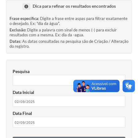
Dica para refinar os resultados encontrados
Serviços
Frase específica:
Digite a frase entre aspas para filtrar exatamente
o desejado. Ex: "dia da água".
Consulta Pública
Exclusão:
Digite a palavra com sinal de menos (-) para excluir
resultados com a mesma. Ex: dia da -agua.
Obras Públicas
Datas:
As datas consultadas na pesquisa são de Criação / Alteração
do registro.
Transparência
Legislação
Pesquisa
Plano Municipal de Saneamento Básico
Intranet
Data Inicial
Publicidade de Processos
Canais de Contato
Data Final
Teleatendimento
Concursos e Processos Seletivos