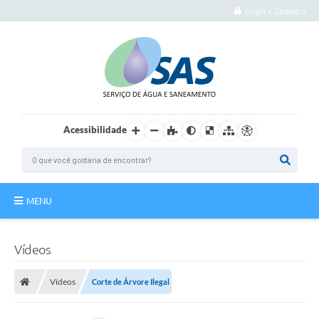
Login / Cadastro
Acessibilidade
MENU
Institucional
Vídeos
Atuação
Vídeos
Corte de Árvore Ilegal
Autoatendimento
Agência Virtual