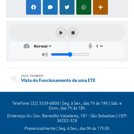
Mídias
VEJA TAMBÉM
Vista do Funcionamento de uma ETE
Telefone: (32) 3339-6800 | Seg. à Sex., das 7h às 19h | Sáb. e
Dom., das 7h às 18h
Endereço: Av. Gov. Benedito Valadares, 181 - São Sebastiao | CEP:
36202-328
Presencialmente | Seg. à Sex., das 9h às 17h30