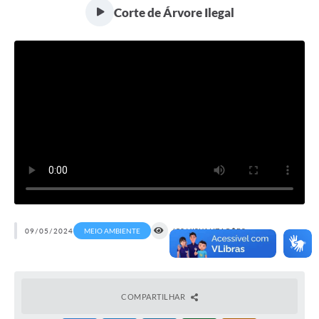
Corte de Árvore Ilegal
Serviços
Consulta Pública
Obras Públicas
Transparência
Legislação
Plano Municipal de Saneamento Básico
Intranet
Publicidade de Processos
09/05/2024
MEIO AMBIENTE
652 VISUALIZAÇÕES
Canais de Contato
Teleatendimento
COMPARTILHAR
Concursos e Processos Seletivos