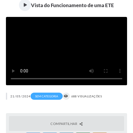
Vista do Funcionamento de uma ETE
Serviços
Consulta Pública
Obras Públicas
Transparência
Legislação
Plano Municipal de Saneamento Básico
Intranet
Publicidade de Processos
21/05/2024
SEM CATEGORIA
688 VISUALIZAÇÕES
Canais de Contato
Teleatendimento
COMPARTILHAR
Concursos e Processos Seletivos